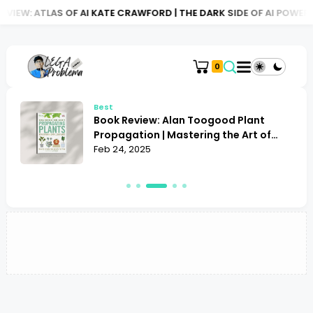
IEW: ATLAS OF AI KATE CRAWFORD | THE DARK SIDE OF AI POWER
0
Best
Book Review: Alan Toogood Plant
o
Propagation | Mastering the Art of
Growing
Feb 24, 2025