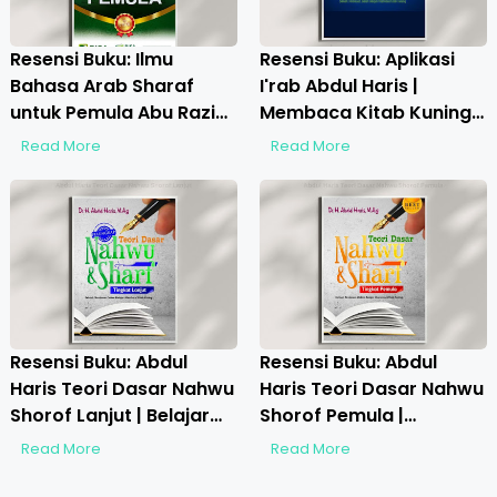
Resensi Buku: Ilmu
Resensi Buku: Aplikasi
Bahasa Arab Sharaf
I'rab Abdul Haris |
untuk Pemula Abu Razin |
Membaca Kitab Kuning
Menggali Grammar Arab
dengan Mudah
Read More
Read More
untuk Pemula
Resensi Buku: Abdul
Resensi Buku: Abdul
Haris Teori Dasar Nahwu
Haris Teori Dasar Nahwu
Shorof Lanjut | Belajar
Shorof Pemula |
Nahwu dan Shorof
Panduan Belajar Ilmu
Read More
Read More
Tingkat Lanjut
Nahwu dan Shorof