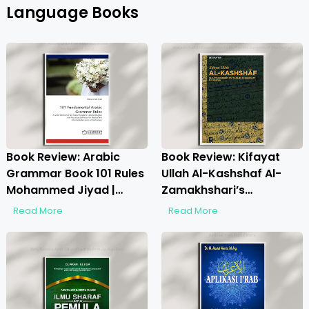
Language Books
Book Review: Arabic
Book Review: Kifayat
Grammar Book 101 Rules
Ullah Al-Kashshaf Al-
Mohammed Jiyad |
Zamakhshari’s
Unlocking Arabic
Mu’tazilite Exegesis of
Read More
Read More
Language Mastery
The Qur’an | Unlocking
Rationalist Insights