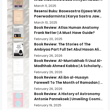
Kamus Pilihan untuk Menerjemahkan
March 11, 2025
dengan Tepat
Resensi Buku: Baoesastra Djawa WJS
Poerwadarminta | Karya Sastra Jawa
yang Legendaris
March 10, 2025
Book Review: Atlas Human Anatomy
Frank Netter | A Must Have Guide?
February 20, 2025
Book Review: The Stories of The
Ambiyaa Part Full Set Abul Hasan Ali
Nadwi | Discover the Timeless
February 26, 2026
Prophetic Tales
Book Review: Al-Muntakhab fi Usul Al-
Madhhab Ahmed Kabba | A Scholarly
Exploration
February 26, 2026
Book Review: Ali ibn al-Husayn
Farewell To The Month of Ramadan | A
Deep Spiritual Reflection
February 26, 2026
Book Review: A History of Astronomy
Antonie Pannekoek | Unveiling Cosmic
Secrets & Insights
February 19, 2025