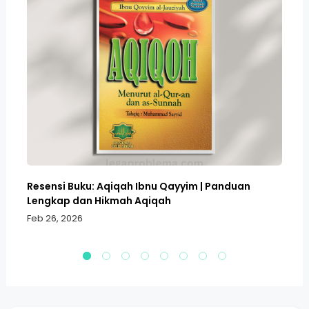
Resensi Buku: Aqiqah Ibnu Qayyim | Panduan
Bo
Lengkap dan Hikmah Aqiqah
Sa
h
Feb 26, 2026
Fe