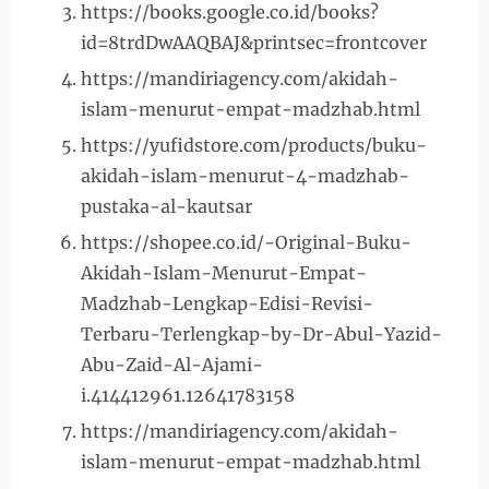
https://books.google.co.id/books?
id=8trdDwAAQBAJ&printsec=frontcover
https://mandiriagency.com/akidah-
islam-menurut-empat-madzhab.html
https://yufidstore.com/products/buku-
akidah-islam-menurut-4-madzhab-
pustaka-al-kautsar
https://shopee.co.id/-Original-Buku-
Akidah-Islam-Menurut-Empat-
Madzhab-Lengkap-Edisi-Revisi-
Terbaru-Terlengkap-by-Dr-Abul-Yazid-
Abu-Zaid-Al-Ajami-
i.414412961.12641783158
https://mandiriagency.com/akidah-
islam-menurut-empat-madzhab.html