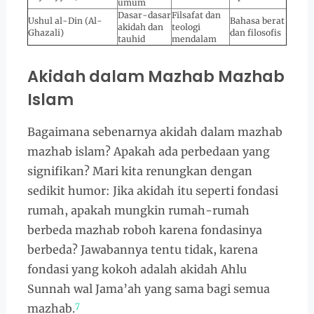
umum
Dasar-dasar
Filsafat dan
Ushul al-Din (Al-
Bahasa berat
akidah dan
teologi
Ghazali)
dan filosofis
tauhid
mendalam
Akidah dalam Mazhab Mazhab
Islam
Bagaimana sebenarnya akidah dalam mazhab
mazhab islam? Apakah ada perbedaan yang
signifikan? Mari kita renungkan dengan
sedikit humor: Jika akidah itu seperti fondasi
rumah, apakah mungkin rumah-rumah
berbeda mazhab roboh karena fondasinya
berbeda? Jawabannya tentu tidak, karena
fondasi yang kokoh adalah akidah Ahlu
Sunnah wal Jama’ah yang sama bagi semua
7
mazhab.