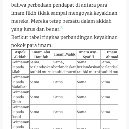
bahwa perbedaan pendapat di antara para
imam fikih tidak sampai mengoyak keyakinan
mereka. Mereka tetap bersatu dalam akidah
8
yang lurus dan benar.
Berikut tabel ringkas perbandingan keyakinan
pokok para imam:
Aspek
Imam Abu
Imam Asy-
Imam
Imam Malik
Akidah
Hanifah
Syafi'i
Ahmad
Keimanan
Sama,
Sama,
Sama,
Sama,
kepada
berlandaskan
berlandaskan
berlandaskan
berlandaskan
Allah
tauhid murni
tauhid murni
tauhid murni
tauhid murni
Keimanan
kepada
Sama
Sama
Sama
Sama
Malaikat
Keimanan
kepada
Sama
Sama
Sama
Sama
Kitab
Keimanan
kepada
Sama
Sama
Sama
Sama
Rasul
Keimanan
kepada