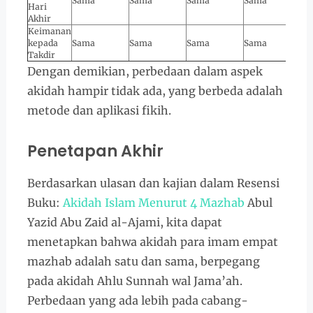
Sama
Sama
Sama
Sama
Hari
Akhir
Keimanan
kepada
Sama
Sama
Sama
Sama
Takdir
Dengan demikian, perbedaan dalam aspek
akidah hampir tidak ada, yang berbeda adalah
metode dan aplikasi fikih.
Penetapan Akhir
Berdasarkan ulasan dan kajian dalam Resensi
Buku:
Akidah Islam Menurut 4 Mazhab
Abul
Yazid Abu Zaid al-Ajami, kita dapat
menetapkan bahwa akidah para imam empat
mazhab adalah satu dan sama, berpegang
pada akidah Ahlu Sunnah wal Jama’ah.
Perbedaan yang ada lebih pada cabang-