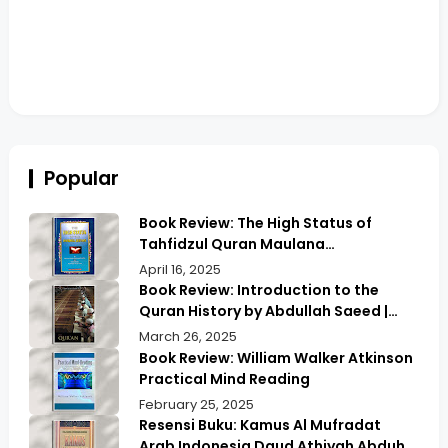
Popular
Book Review: The High Status of
Tahfidzul Quran Maulana
Abdurrahman | Unlocking the Prestige
April 16, 2025
of Quranic Memorization
Book Review: Introduction to the
Quran History by Abdullah Saeed |
Exploring Ancient Wisdom & Modern
March 26, 2025
Insights
Book Review: William Walker Atkinson
Practical Mind Reading
February 25, 2025
Resensi Buku: Kamus Al Mufradat
Arab Indonesia Daud Athiyah Abduh |