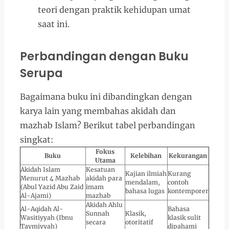
teori dengan praktik kehidupan umat
saat ini.
Perbandingan dengan Buku
Serupa
Bagaimana buku ini dibandingkan dengan
karya lain yang membahas akidah dan
mazhab Islam? Berikut tabel perbandingan
singkat:
Fokus
Buku
Kelebihan
Kekurangan
Utama
Akidah Islam
Kesatuan
Kajian ilmiah
Kurang
Menurut 4 Mazhab
akidah para
mendalam,
contoh
(Abul Yazid Abu Zaid
imam
bahasa lugas
kontemporer
Al-Ajami)
mazhab
Akidah Ahlu
Al-Aqidah Al-
Bahasa
Sunnah
Klasik,
Wasitiyyah (Ibnu
klasik sulit
secara
otoritatif
Taymiyyah)
dipahami