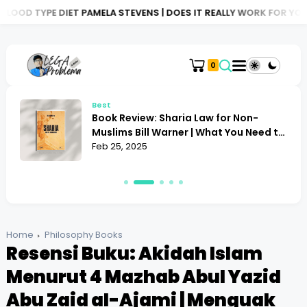
T PAMELA STEVENS | DOES IT REALLY WORK FOR YOU?
BOOK REVIE
0
Best
Book Review: Sharia Law for Non-
Muslims Bill Warner | What You Need to
Know
Feb 25, 2025
Home
Philosophy Books
Resensi Buku: Akidah Islam
Menurut 4 Mazhab Abul Yazid
Abu Zaid al-Ajami | Menguak